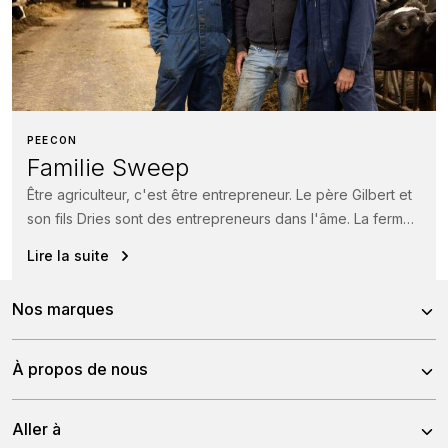
PEECON
Familie Sweep
Être agriculteur, c'est être entrepreneur. Le père Gilbert et
son fils Dries sont des entrepreneurs dans l'âme. La ferme
existe...
Lire la suite
Nos marques
Peecon
À propos de nous
Pitbull
À propos de nous
Aller à
Tulip