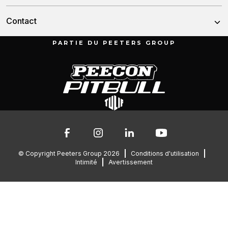
Histoire
Nouvelles
Contact
Notre équipe
Contactes nous
PARTIE DU PEETERS GROUP
Munnikenheiweg 47
Garantie
4879 NE Etten-Leur
Les Pays-Bas
076 – 504 6666
info@peetersgroup.com
© Copyright Peeters Group 2026
Conditions d'utilisation
Intimité
Avertissement