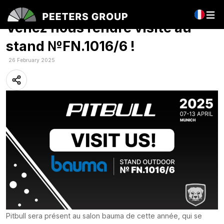
Pitbull présent à bauma 2025 –
Venez nous rendre visite au
stand №FN.1016/6 !
26 February 2025
Pitbull sera présent au salon bauma de cette année, qui se