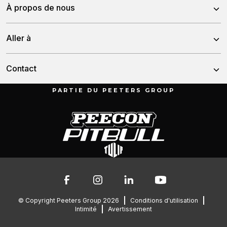
Peecon
À propos de nous
Pitbull
À propos de nous
Aller à
Tulip
Histoire
Nouvelles
Contact
Notre équipe
Contactes nous
PARTIE DU PEETERS GROUP
Munnikenheiweg 47
Garantie
4879 NE Etten-Leur
Les Pays-Bas
076 – 504 6666
info@peetersgroup.com
© Copyright Peeters Group 2026
Conditions d'utilisation
Intimité
Avertissement