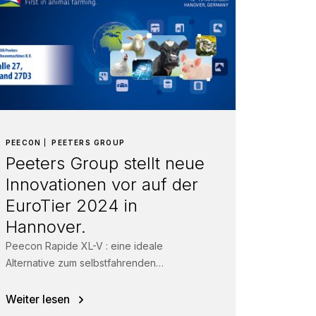
PEECON
PEETERS GROUP
Peeters Group stellt neue
Innovationen vor auf der
EuroTier 2024 in
Hannover.
Peecon Rapide XL-V : eine ideale
Alternative zum selbstfahrenden
Vertikalmischwagen Diese
Beladevorrichtung ist ein sehr zuverlässiges
Weiter lesen
System zur Beladen von...