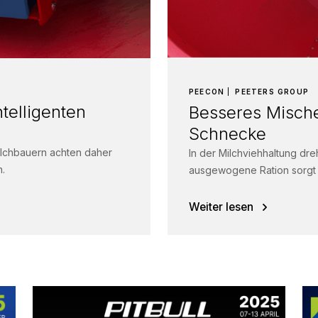
PEECON
PEETERS GROUP
ntelligenten
Besseres Mische
Schnecke
ilchbauern achten daher
In der Milchviehhaltung dreh
n.
ausgewogene Ration sorgt 
Futteraufnahme und...
Weiter lesen