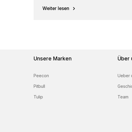
Group wünscht allen frohe Ostern! Um das
Osterwochenende noch angenehmer zu
Weiter lesen
gestalten,...
Unsere Marken
Über 
Peecon
Ueber 
Pitbull
Geschi
Tulip
Team