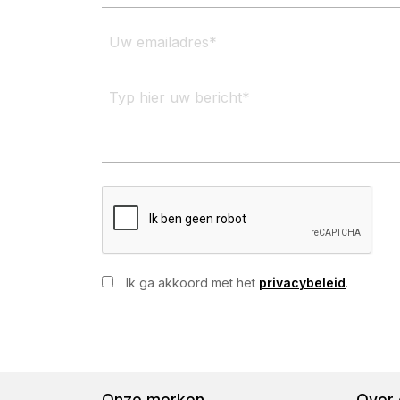
E-
mailadres
Bericht
CAPTCHA
Instemming
Ik ga akkoord met het
privacybeleid
.
Onze merken
Over 