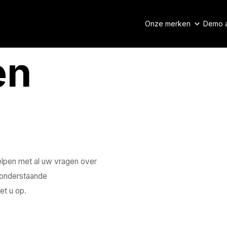
Onze merken
Demo 
en
elpen met al uw vragen over
a onderstaande
et u op.