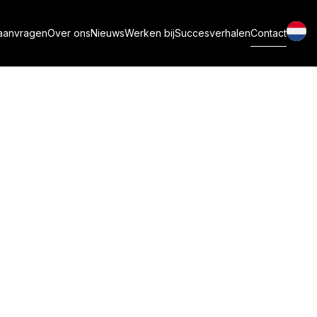
aanvragen
Over ons
Nieuws
Werken bij
Succesverhalen
Contact