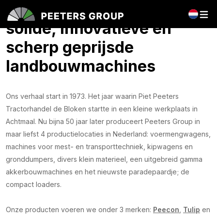
Peeters Group staat voor
solide, innovatieve en
scherp geprijsde
landbouwmachines
Ons verhaal start in 1973. Het jaar waarin Piet Peeters
Tractorhandel de Bloken startte in een kleine werkplaats in
Achtmaal. Nu bijna 50 jaar later produceert Peeters Group in
maar liefst 4 productielocaties in Nederland: voermengwagens,
machines voor mest- en transporttechniek, kipwagens en
gronddumpers, divers klein materieel, een uitgebreid gamma
akkerbouwmachines en het nieuwste paradepaardje; de
compact loaders.
Onze producten voeren we onder 3 merken:
Peecon
,
Tulip
en