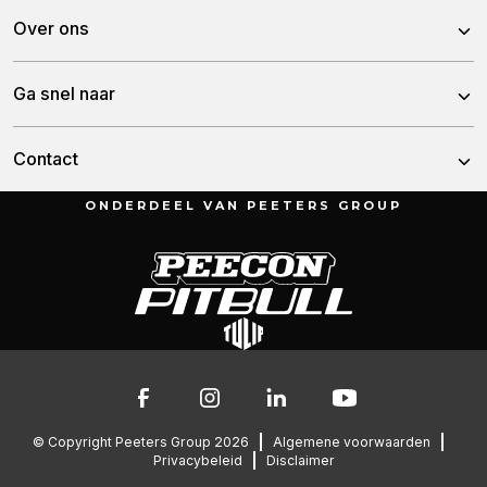
Peecon
Over ons
Pitbull
Over Peeters Group
Ga snel naar
Tulip
Historie
Nieuws
Contact
Team
Demo aanvragen
ONDERDEEL VAN PEETERS GROUP
Munnikenheiweg 47
Vacatures
4879 NE Etten-Leur
Contact
Nederland
Garantie
076 – 504 6666
info@peetersgroup.com
© Copyright Peeters Group 2026
Algemene voorwaarden
Privacybeleid
Disclaimer