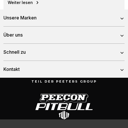
Weiter lesen
Unsere Marken
Peecon
Über uns
Pitbull
Ueber uns
Schnell zu
Tulip
Geschichte
Nachrichten
Kontakt
Team
Kontakt
TEIL DER PEETERS GROUP
Munnikenheiweg 47
Garantie
4879 NE Etten-Leur
Die Niederlande
076 – 504 6666