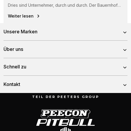
Dries sind Unternehmer, durch und durch. Der Bauernhof
besteht seit 1750 und...
Weiter lesen
Unsere Marken
Peecon
Über uns
Pitbull
Ueber uns
Schnell zu
Tulip
Geschichte
Nachrichten
Kontakt
Team
Kontakt
TEIL DER PEETERS GROUP
Munnikenheiweg 47
Garantie
4879 NE Etten-Leur
Die Niederlande