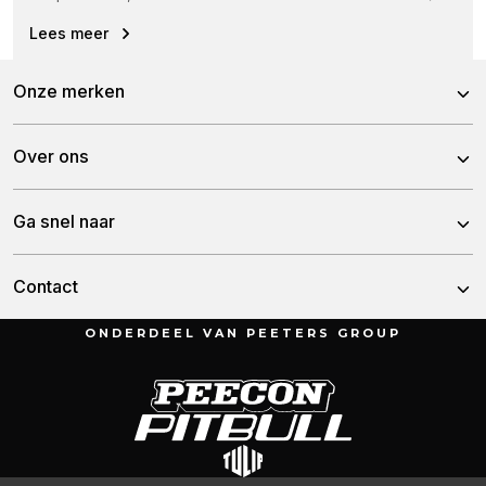
Vijzels aangedreven door een elektrische Bosch-motor...
Lees meer
Onze merken
Peecon
Over ons
Pitbull
Over Peeters Group
Ga snel naar
Tulip
Historie
Nieuws
Contact
Team
Demo aanvragen
ONDERDEEL VAN PEETERS GROUP
Munnikenheiweg 47
Vacatures
4879 NE Etten-Leur
Contact
Nederland
Garantie
076 – 504 6666