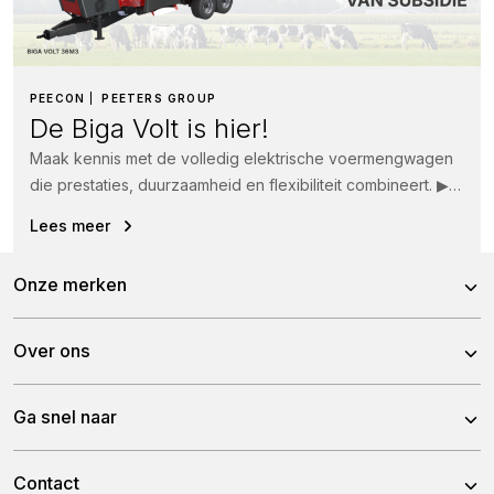
PEECON
PEETERS GROUP
De Biga Volt is hier!
Maak kennis met de volledig elektrische voermengwagen
die prestaties, duurzaamheid en flexibiliteit combineert. ▶
Vijzels aangedreven door een elektrische Bosch-motor...
Lees meer
Onze merken
Peecon
Over ons
Pitbull
Over Peeters Group
Ga snel naar
Tulip
Historie
Nieuws
Contact
Team