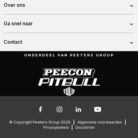
Peecon
Over ons
Pitbull
Over Peeters Group
Ga snel naar
Tulip
Historie
Nieuws
Contact
Team
Demo aanvragen
ONDERDEEL VAN PEETERS GROUP
Munnikenheiweg 47
Vacatures
4879 NE Etten-Leur
Contact
Nederland
Garantie
076 – 504 6666
info@peetersgroup.com
© Copyright Peeters Group 2026
Algemene voorwaarden
Privacybeleid
Disclaimer