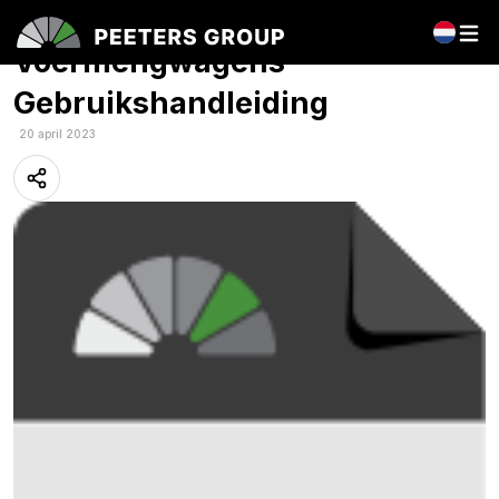
Nederlands: Peecon – Biga
Voermengwagens –
Gebruikshandleiding
20 april 2023