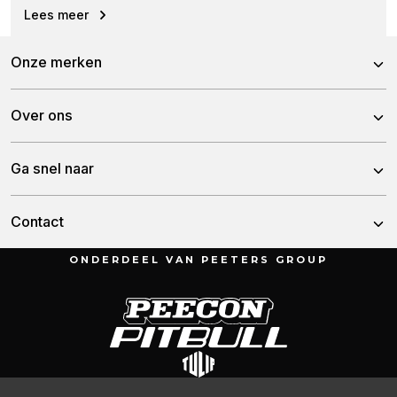
Vijzels aangedreven door een elektrische Bosch-motor...
Lees meer
Onze merken
Peecon
Over ons
Pitbull
Over Peeters Group
Ga snel naar
Tulip
Historie
Nieuws
Contact
Team
Demo aanvragen
ONDERDEEL VAN PEETERS GROUP
Munnikenheiweg 47
Vacatures
4879 NE Etten-Leur
Contact
Nederland
Garantie
076 – 504 6666