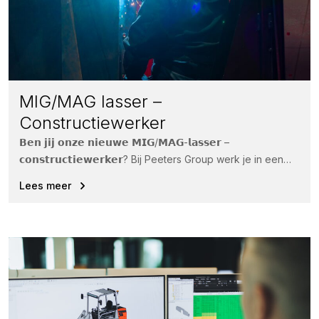
MIG/MAG lasser –
Constructiewerker
𝗕𝗲𝗻 𝗷𝗶𝗷 𝗼𝗻𝘇𝗲 𝗻𝗶𝗲𝘂𝘄𝗲 𝗠𝗜𝗚/𝗠𝗔𝗚-𝗹𝗮𝘀𝘀𝗲𝗿 –
𝗰𝗼𝗻𝘀𝘁𝗿𝘂𝗰𝘁𝗶𝗲𝘄𝗲𝗿𝗸𝗲𝗿? Bij Peeters Group werk je in een
informele, energieke omgeving waar sfeer, enthousiasme...
Lees meer