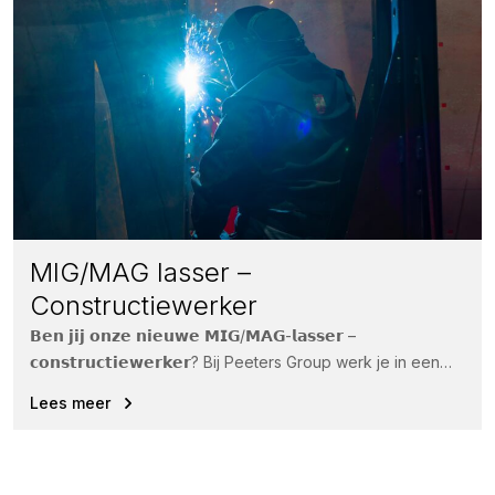
MIG/MAG lasser –
Constructiewerker
𝗕𝗲𝗻 𝗷𝗶𝗷 𝗼𝗻𝘇𝗲 𝗻𝗶𝗲𝘂𝘄𝗲 𝗠𝗜𝗚/𝗠𝗔𝗚-𝗹𝗮𝘀𝘀𝗲𝗿 –
𝗰𝗼𝗻𝘀𝘁𝗿𝘂𝗰𝘁𝗶𝗲𝘄𝗲𝗿𝗸𝗲𝗿? Bij Peeters Group werk je in een
informele, energieke omgeving waar sfeer, enthousiasme...
Lees meer