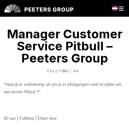
Vragen over deze vacature?
Stel je vraag direct via Whatsapp.
Manager Customer
Service Pitbull –
Peeters Group
FULLTIME
40
“Haal jij er voldoening uit om je in uitdagingen vast te bijten als
een echte Pitbull ?”
40 uur | Fulltime | Etten-leur