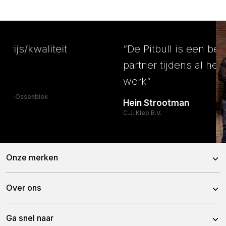
“Een uitstekende prijs/kwaliteit
verhouding!”
Jack Lazeroms
Melkveebedrijf Mts. Lazeroms-Ossenblok
Onze merken
Peecon
Over ons
Pitbull
Over Peeters Group
Ga snel naar
Tulip