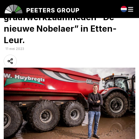
Op bezoek bij
graafwerkzaamheden “De
nieuwe Nobelaer” in Etten-
Leur.
11 mei 2023