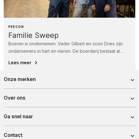
PEECON
Familie Sweep
Boeren is ondernemen. Vader Gilbert en zoon Dries zijn
ondernemers in hart en nieren. De boerderij bestaat al
sinds 1750...
Lees meer
Onze merken
Peecon
Over ons
Pitbull
Over Peeters Group
Ga snel naar
Tulip
Historie
Nieuws
Contact
Team