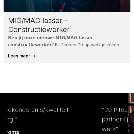
MIG/MAG lasser –
Constructiewerker
𝗕𝗲𝗻 𝗷𝗶𝗷 𝗼𝗻𝘇𝗲 𝗻𝗶𝗲𝘂𝘄𝗲 𝗠𝗜𝗚/𝗠𝗔𝗚-𝗹𝗮𝘀𝘀𝗲𝗿 –
𝗰𝗼𝗻𝘀𝘁𝗿𝘂𝗰𝘁𝗶𝗲𝘄𝗲𝗿𝗸𝗲𝗿? Bij Peeters Group werk je in een
informele, energieke omgeving waar sfeer, enthousiasme...
Lees meer
“Een uitstekende prijs/kwaliteit
verhouding!”
Jack Lazeroms