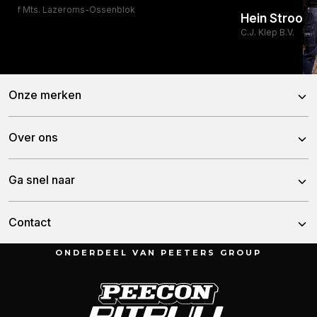
Melkveebedrijf Mts. Lazeroms-Ossenblok
Onze merken
Peecon
Over ons
Pitbull
Over Peeters Group
Ga snel naar
Tulip
Historie
Nieuws
Contact
Team
Demo aanvragen
ONDERDEEL VAN PEETERS GROUP
Munnikenheiweg 47
Vacatures
4879 NE Etten-Leur
Contact
Nederland
Garantie